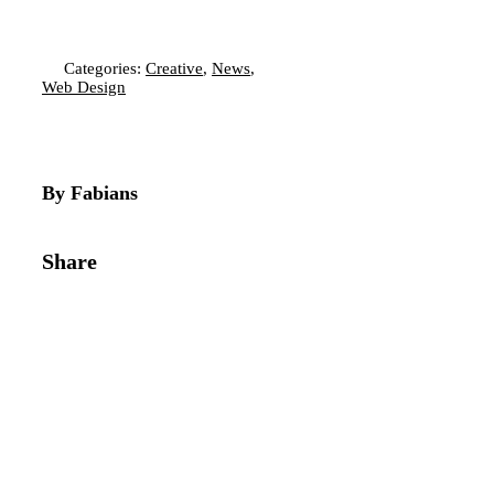
Categories:
Creative
,
News
,
Web Design
By Fabians
Share