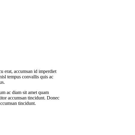
cu erat, accumsan id imperdiet
 nisl tempus convallis quis ac
us.
lum ac diam sit amet quam
titor accumsan tincidunt. Donec
 accumsan tincidunt.