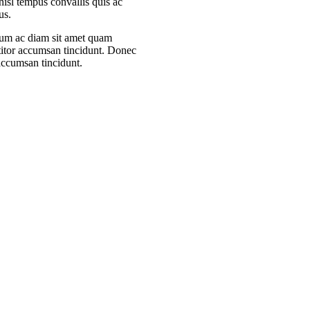
 nisl tempus convallis quis ac
us.
lum ac diam sit amet quam
titor accumsan tincidunt. Donec
 accumsan tincidunt.