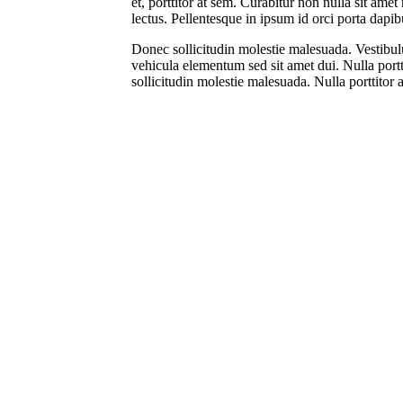
et, porttitor at sem. Curabitur non nulla sit amet
lectus. Pellentesque in ipsum id orci porta dapib
Donec sollicitudin molestie malesuada. Vestibu
vehicula elementum sed sit amet dui. Nulla port
sollicitudin molestie malesuada. Nulla porttitor